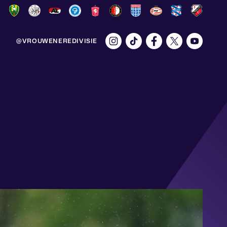
@VROUWENEREDIVISIE