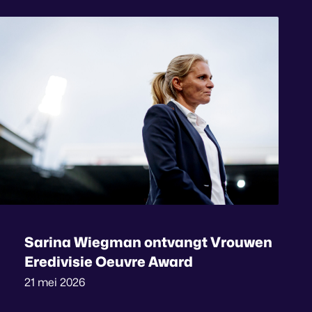
Sarina Wiegman ontvangt Vrouwen
Eredivisie Oeuvre Award
21 mei 2026