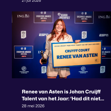
21 jul 2026
Renee van Asten is Johan Cruijff
Talent van het Jaar: ‘Had dit niet
durven dromen’
28 mei 2026