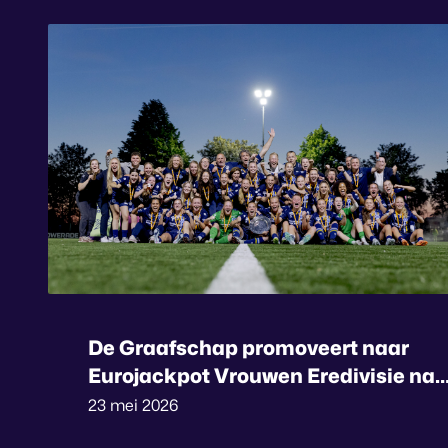
De Graafschap promoveert naar
Eurojackpot Vrouwen Eredivisie na
zenuwslopende slotdag
23 mei 2026