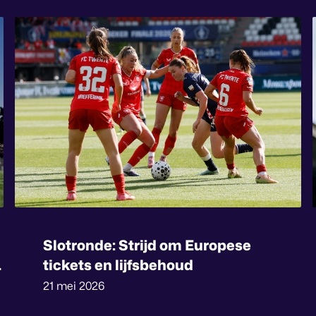
Slotronde: Strijd om Europese
tickets en lijfsbehoud
21 mei 2026