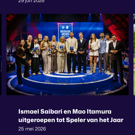
29 jun 2026
Ismael Saibari en Mao Itamura
uitgeroepen tot Speler van het Jaar
25 mei 2026