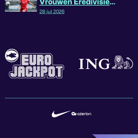
Vrouwen Eredivisie
omgedraaid
28 jul 2026