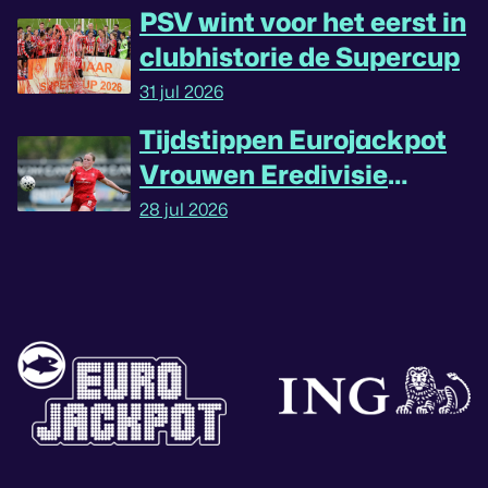
PSV wint voor het eerst in
clubhistorie de Supercup
31 jul 2026
Tijdstippen Eurojackpot
Vrouwen Eredivisie
omgedraaid
28 jul 2026