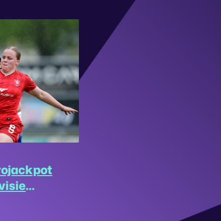
rojackpot
visie