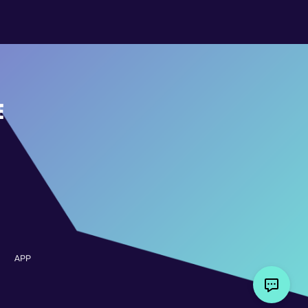
E
APP