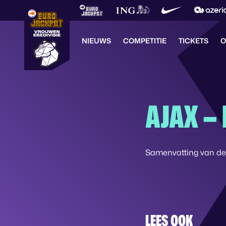
NIEUWS
COMPETITIE
TICKETS
O
AJAX –
Samenvatting van de w
LEES OOK