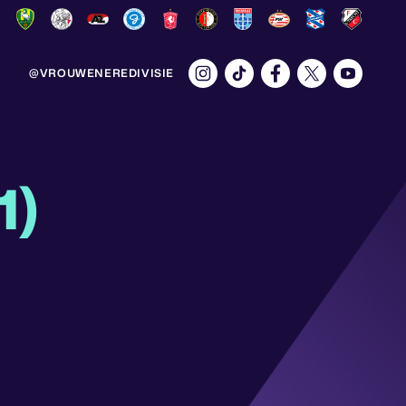
@VROUWENEREDIVISIE
1)