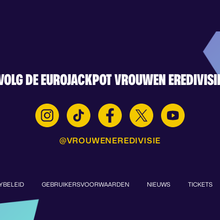
VOLG DE EUROJACKPOT VROUWEN EREDIVISI
@VROUWENEREDIVISIE
YBELEID
GEBRUIKERSVOORWAARDEN
NIEUWS
TICKETS