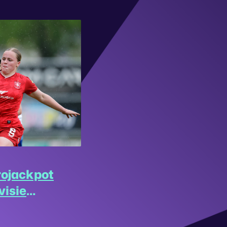
rojackpot
visie