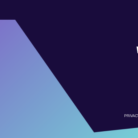
PRIVAC